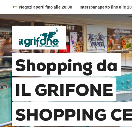
Negozi aperti fino alle 20:00
Interspar aperto fino alle 2
08:30
—
20
LUNEDÌ
lunedì
08:30
—
20
MARTEDÌ
martedì
08:30
—
20
MERCOLEDÌ
Shopping da
mercoledì
08:30
—
20
GIOVEDÌ
giovedì
IL GRIFONE
08:30
—
20
VENERDÌ
venerdì
08:30
—
20
SABATO
sabato
SHOPPING C
09:00
—
19
DOMENICA
domenica