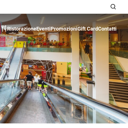
i
Ristorazione
Eventi
Promozioni
Gift Card
Contatti
closeSearch