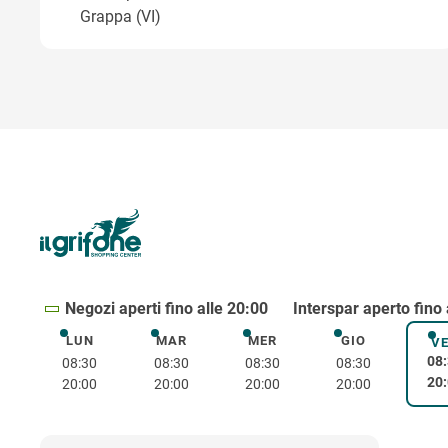
Grappa (VI)
Negozi aperti fino alle 20:00
Interspar aperto fino 
LUN
MAR
MER
GIO
lunedì
martedì
mercoledì
giovedì
V
08
08:30
08:30
08:30
08:30
20
20:00
20:00
20:00
20:00