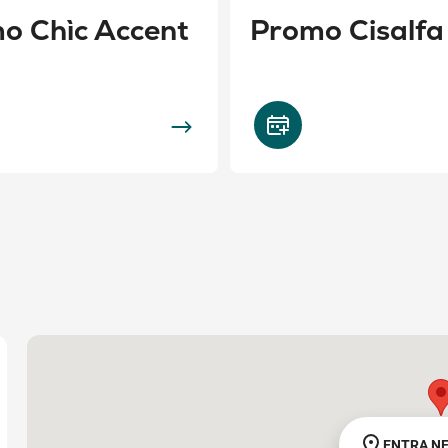
o Chìc Accent
Promo Cisalfa
ENTRA N