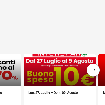
,
,
to
Lun, 27. Luglio – Dom, 09. Agosto
M