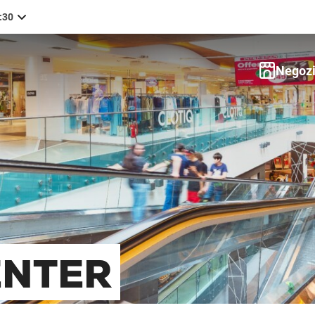
0:30
:00
Negoz
:00
:00
:00
:00
:00
ENTER
:30