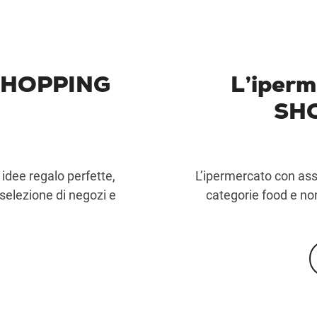
 SHOPPING
L’iper
SH
idee regalo perfette,
L’ipermercato con asso
 selezione di negozi e
categorie food e non